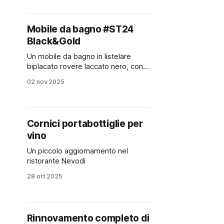
Mobile da bagno #ST24
Black&Gold
Un mobile da bagno in listelare
biplacato rovere laccato nero, con
frontali dei cassetti in MDF idrofugo
02 nov 2025
laccati oro
Cornici portabottiglie per
vino
Un piccolo aggiornamento nel
ristorante Nevodi
28 ott 2025
Rinnovamento completo di