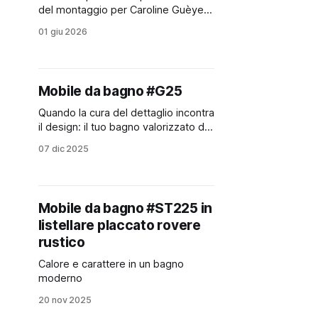
del montaggio per Caroline Guèye al
Padiglione Nazionale della
01 giu 2026
Repubblica del Senegal
Mobile da bagno #G25
Quando la cura del dettaglio incontra
il design: il tuo bagno valorizzato da
un mobile unico, pensato e
07 dic 2025
realizzato su misura
Mobile da bagno #ST225 in
listellare placcato rovere
rustico
Calore e carattere in un bagno
moderno
20 nov 2025