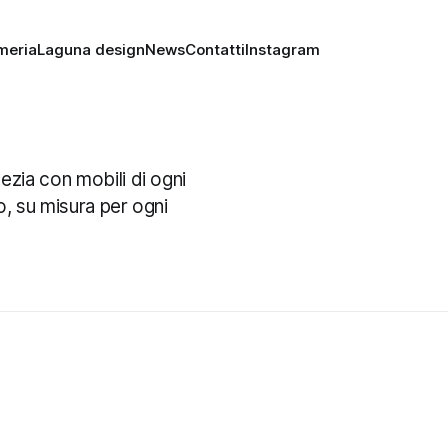
meria
Laguna design
News
Contatti
Instagram
ezia con mobili di ogni
o, su misura per ogni